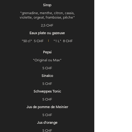
Sirop
"grenadine, menthe, citron, cassis,
violette, orgeat, framboise, pêche"
2,5 CHF
Eaux plate ou gazeuse
"50 cl"
5 CHF
"1 L"
8 CHF
Pepsi
"Original ou Max"
5 CHF
Sinalco
5 CHF
Schweppes Tonic
5 CHF
Jus de pomme de Meinier
5 CHF
Jus d'orange
5 CHF