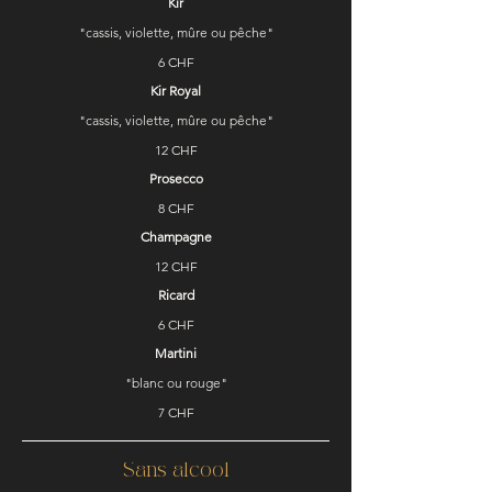
Kir
"cassis, violette, mûre ou pêche"
6 CHF
Kir Royal
"cassis, violette, mûre ou pêche"
12 CHF
Prosecco
8 CHF
Champagne
12 CHF
Ricard
6 CHF
Martini
"blanc ou rouge"
7 CHF
Sans alcool