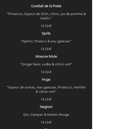
Cocktail de la Poste
"Prosecco, liqueur de litchi, citron, jus de pomme &
basilic"
14 CHF
Spritz
"Apérol, Proseco & eau gazeuse"
12 CHF
Moscow Mule
"Ginger beer, vodka & citron vert"
14 CHF
Hugo
"liqueur de sureau, eau gazeuse, Prosecco, menthe
& citron vert"
14 CHF
Negroni
Gin, Campari & Martini Rouge
14 CHF