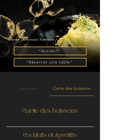
"Accueil"
"Réserver une table"
Carte des boissons
Speisekarte
Carte des boissons
Cocktails et Apéritifs