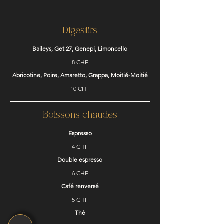
Digestifs
Baileys, Get 27, Genepi, Limoncello
8 CHF
Abricotine, Poire, Amaretto, Grappa, Moitié-Moitié
10 CHF
Boissons chaudes
Espresso
4 CHF
Double espresso
6 CHF
Café renversé
5 CHF
Thé