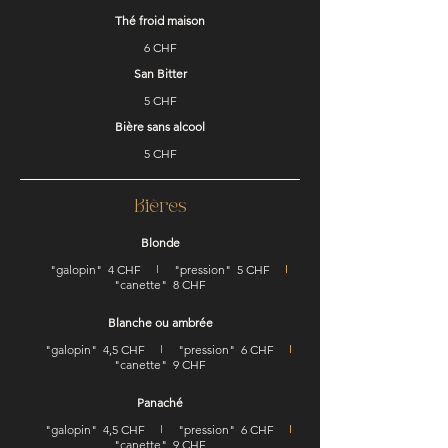
Thé froid maison
6 CHF
San Bitter
5 CHF
Bière sans alcool
5 CHF
Bières
Blonde
"galopin"
4 CHF
"pression"
5 CHF
"canette"
8 CHF
Blanche ou ambrée
"galopin"
4,5 CHF
"pression"
6 CHF
"canette"
9 CHF
Panaché
"galopin"
4,5 CHF
"pression"
6 CHF
"canette"
9 CHF