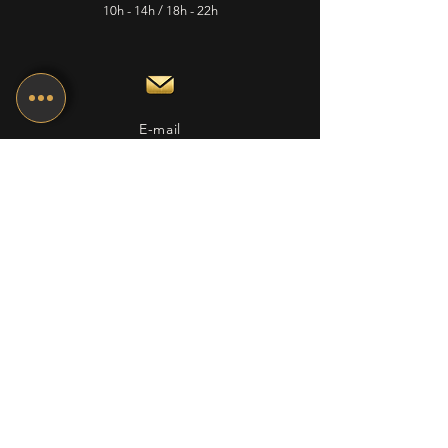
10h - 14h / 18h - 22h
E-mail
cafedelapostepuplinge@gmail.com
Nous suivre