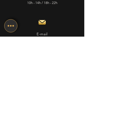
10h - 14h / 18h - 22h
E-mail
cafedelapostepuplinge@gmail.com
Nous suivre