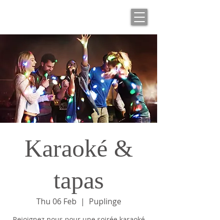
Karaoké &
tapas
Thu 06 Feb
  |  
Puplinge
Rejoignez nous pour une soirée karaoké