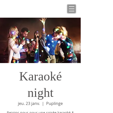
Karaoké
night
jeu. 23 janv.
  |  
Puplinge
Rejoins nous pour une soirée karaoké &