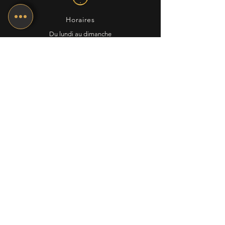
Horaires
Du lundi au dimanche
10h - 14h / 18h - 22h
E-mail
cafedelapostepuplinge@gmail.com
Nous suivre